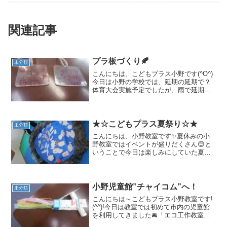
関連記事
プラ板づくり🍂
未分類
こんにちは、こどもプラス小野です(^O^)
今日は小野の学校では、延期の延期で？
体育大会実施予定でしたが、雨で延期に
なりました☔先週本当は行われる予定だ
ったので、３日間も延期ですね。最近の
天気はどうなっているのでしょう？そん
な天気を吹き飛ばす...
★☆こどもプラス夏祭り☆★
未分類
こんにちは、小野教室です✨夏休みの小
野教室ではイベントが盛りだくさん😊と
いうことで今日は楽しみにしていた夏祭
りをしました🌟みんなで一緒に準備した
お店で楽しみました(*^-^*)まずはさかなつ
り屋さん🎣時間内に何匹釣れるかな！？
大きな魚や小さ...
小野児童館”チャイコム”へ！
未分類
こんにちは～こどもプラス小野教室です!
(^^)!今日は教室では初めて市内の児童館
を利用してきました🚘「エコ工作教室」
のイベントもしていて…教室の子どもた