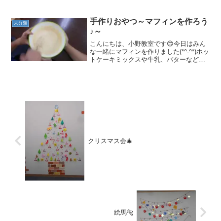
ちはそれぞれひとつずつ作品を作って帰
りました(*^^)vちなみにこの写真の作品は
「たこた...
手作りおやつ～マフィンを作ろう
未分類
♪～
こんにちは、小野教室です😊今日はみん
な一緒にマフィンを作りました(*^-^*)ホッ
トケーキミックスや牛乳、バターなどみ
んなそれぞれ係を決めて順番に混ぜてい
きました🌟型に入れるのも一人ずつ順番
に✨ 少しずつ慎重に入れる子、大胆
にドバッ！と入...
クリスマス会🎄
絵馬🐅