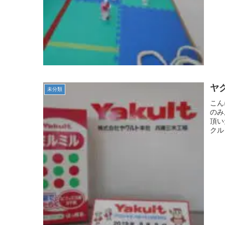
ヤ
未分類
こん
のみ
頂い
クル