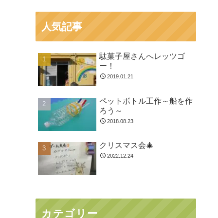
人気記事
駄菓子屋さんへレッツゴ
ー！
2019.01.21
ペットボトル工作～船を作
ろう～
2018.08.23
クリスマス会🎄
2022.12.24
カテゴリー