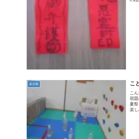
こ
未分類
こん
宿題
夏祭
楽し