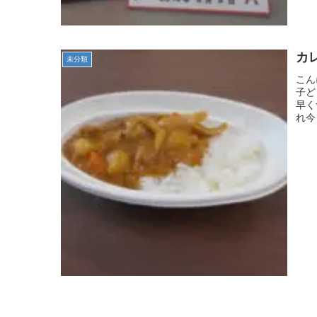
カ
未分類
こん
子ど
早く
れ今