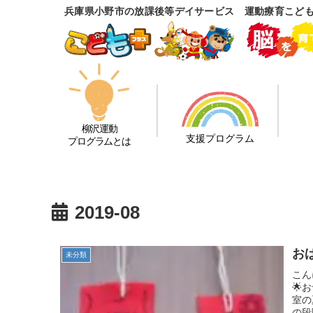
兵庫県小野市の放課後等デイサービス 運動療育こど
柳沢運動
支援プログラム
プログラムとは
2019-08
お
未分類
こん
🌟
室の
の段