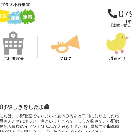
もプラス小野教室
07
【平日
【土曜・祝日・学
ご利用方法
ブログ
職員紹介
ばけやしきをしたよ👻
にちは、小野教室ですいよいよ夏休みもあと二日になりましたね
お母さんたちはホッと一息というところでしょうか😁さて、小野教
夏休み最後のイベントはみんな大好き！？お化け屋敷です👻準備
階ではとても楽しみにしていたみんなですが、いざその...