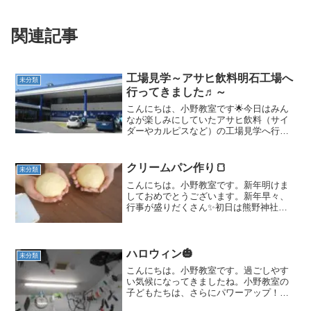
関連記事
工場見学～アサヒ飲料明石工場へ
未分類
行ってきました♬～
こんにちは、小野教室です🌟今日はみん
なが楽しみにしていたアサヒ飲料（サイ
ダーやカルピスなど）の工場見学へ行っ
てきました♬朝からみんな「何時から行
くん？？？」「どうやって行く
ん？？？」などワクワクしっぱなし🌟お
クリームパン作り🍞
未分類
弁当を早めに食べていざ出発🚙゠３...
こんにちは。小野教室です。新年明けま
しておめでとうございます。新年早々、
行事が盛りだくさん✨初日は熊野神社へ
初詣・・・みんなで歩いてお参りに行き
ました。次の日は凧あげ✨午前中に、自
分で凧を作りました。好きな絵を描い
て、竹ひご、凧糸をつけて。...
ハロウィン🎃
未分類
こんにちは。小野教室です。過ごしやす
い気候になってきましたね。小野教室の
子どもたちは、さらにパワーアップ！元
気いっぱいに過ごしています。さて、今