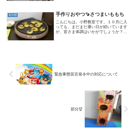
年もハロウィン仮装で大盛り上がり！教
室の飾りもハロウィン一色です～ こ
ども達のリクエストにこた...
手作りおやつ🍠さつまいももち
未分類
こんにちは。小野教室です。１０月に入
っても、まだまだ暑い日が続いています
が、皆さま体調はいかがでしょうか？小
野教室の子どもたちは、学校で運動会
や、劇、音楽会の練習が始まって張り切
っています。運動会本番に向けてワクワ
クして、ダンスを披露してく...
緊急事態宣言発令中の対応について
節分👹