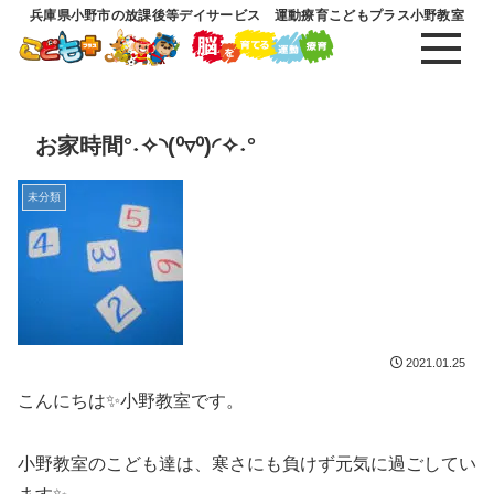
兵庫県小野市の放課後等デイサービス 運動療育こどもプラス小野教室
お家時間°˖✧◝(⁰▿⁰)◜✧˖°
未分類
2021.01.25
こんにちは✨小野教室です。
小野教室のこども達は、寒さにも負けず元気に過ごしてい