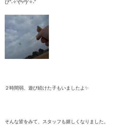
び°˖✧◝(⁰▿⁰)◜✧˖°
２時間弱、遊び続けた子もいましたよ✨
そんな皆をみて、スタッフも嬉しくなりました。