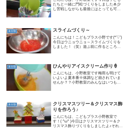
たちと一緒に門松づくりをしました🎍少
し苦戦しながらも最後にはとっても可愛
い門松が出来上がりましたよ🌟お友達の
を見て自分もチャレンジしてみたり、思
いのまま飾り付けをしてみたりそれぞれ
個性いっぱいのものが出来...
スライムづくり～
未分類
こんにちは！こどもプラス小野です(*'▽')
今日はウニョウニョ～スライムづくりを
しました！（笑）遊ぶ前に作るところか
ら子どもたちは無我夢中✨みんな熱心に
材料を入れて混ぜ混ぜしてくれました!
(^^)!出来上がると…こんなに伸びるスラ
イムに！！...
ひんやりアイスクリーム作り🍦
未分類
こんにちは、小野教室です梅雨も明けて
いよいよ夏本番🌞体調など崩されていま
せんか？？小野教室のみんなはいつも通
り元気に遊び回っています🌟さて今日は
みんなが楽しみにしていたアイスクリー
ム作り🍦「いつ作るん？？」「どうやっ
て作るん？？」朝から待ち...
クリスマスツリー＆クリスマス飾
未分類
りを作ろう♪
こんにちは、こどもプラス小野教室で
す！( ^ω^ )今日はクリスマスツリー＆ク
リスマス飾りづくりをしましたよ♪それぞ