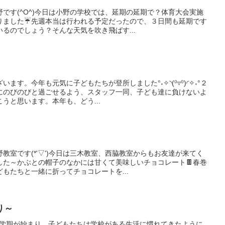
です(^O^)今日は小野の学校では、延期の延期で？体育大会実施
りました☔先週本当は行われる予定だったので、３日間も延期です
るのでしょう？そんな天気を吹き飛ばす...
ます。今年も元気に子どもたちが登所しました°˖✧◝(⁰▿⁰)◜✧˖°２
にのびのびと過ごせるよう、スタッフ一同、子ども達に負けないよ
うと思います。本年も、どう...
教室です(*'▽')今日は三木教室、西脇教室からもお友達が来てく
した～かぶとの帽子のなかには甘くて美味しいチョコレート🍫春巻
もたちと一緒に折ってチョコレートを...
り～
2学期が始まり、子どもたちは学校がある生活に慣れてきたように