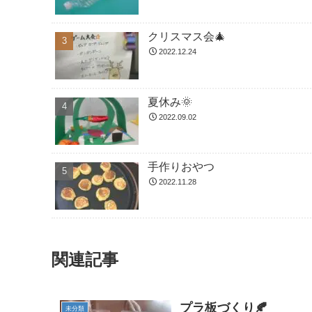
クリスマス会🎄
2022.12.24
夏休み🌞
2022.09.02
手作りおやつ
2022.11.28
関連記事
プラ板づくり🍂
未分類