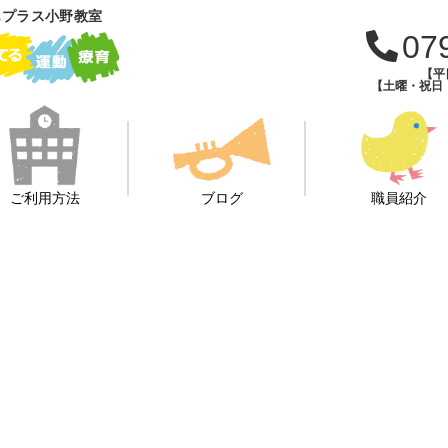
もプラス小野教室
07
【平日
【土曜・祝日・学
ご利用方法
ブログ
職員紹介