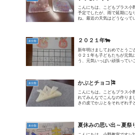
こんにちは、こどもプラス小野
予定でしたが、雨で延期にな
ね。最近の天気はどうなってい
２０２１年🐄
未分類
新年明けましておめでとうござい
０２１年も子どもたちが元気
う、元気いっぱい頑張っていこ
かぶとチョコ🎏
未分類
こんにちは。こどもプラス小野
れてみんなでこんなの作りま
きの皮でかぶとをそれぞれ子ど
夏休みの思い出～夏祭
未分類
こんにちは、小野教室です✨