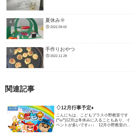
夏休み🌞
2022.09.02
手作りおやつ
2022.11.28
関連記事
♢12月行事予定♦
未分類
こんにちは、こどもプラス小野教室です
(*'ω'*)12月は冬休みに入ることもあり、イ
ベントが多いです♪↓↓ 12月小野教室の行
事予定です ↓↓12月2日(土) 年賀状を作
ろう！宛名の書き方から来年の干支であ