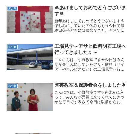
る戌をいろんな道具を使って描いてみ...
🎍あけましておめでとうございま
未分類
す🎍
新年あけましておめでとうございます🎍
楽しみにしていた冬休みももう今日で最
終日💦子どもには残念なこと、もお父さ
ん・お母さんにとってはは待ちに待った
と言う所でしょうか😁さて小野教室は昨
日から新年スタート✨さっそく子どもた
工場見学～アサヒ飲料明石工場へ
未分類
ちの元気な声が響いていま...
行ってきました♬～
こんにちは、小野教室です🌟今日はみん
なが楽しみにしていたアサヒ飲料（サイ
ダーやカルピスなど）の工場見学へ行っ
てきました♬朝からみんな「何時から行
くん？？？」「どうやって行く
ん？？？」などワクワクしっぱなし🌟お
陶芸教室＆保護者会をしました🌟
未分類
弁当を早めに食べていざ出発🚙゠３...
こんにちは、小野教室です✨春休みに入
って、みんなが元気に来てくれてにぎや
かな毎日です🌟さて今日は以前からお伝
えしていた陶芸教室と保護者会を行いま
した😊登所してすぐから、今日はお母さ
んや兄弟も来てくれるという事でいつも
よりワクワク、そわそわ(...