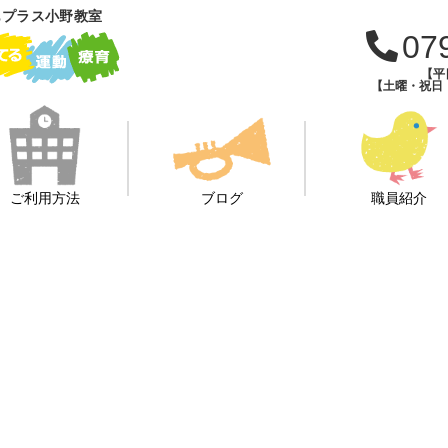
もプラス小野教室
07
【平日
【土曜・祝日・学
ご利用方法
ブログ
職員紹介