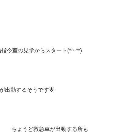
室の見学からスタート(*^-^*)
が出動するそうです🌟
✨ ちょうど救急車が出動する所も