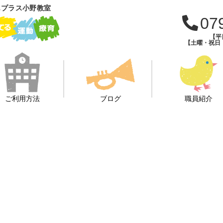
もプラス小野教室
07
【平日
【土曜・祝日・学
ご利用方法
ブログ
職員紹介