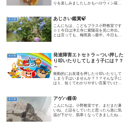
りを楽しみましたしかもハロウィン延長
戦としてハロウィンにちなんだおやつを
作りましたその名もソーセージミイラで
すまずパイシートを用意して麺棒で伸ば
あじさい鑑賞🍃
未分類
し、それを細長く切ってお...
こんにちは、こどもプラス小野教室です
☆ミ今日は浄土寺に紫陽花を見に外出。
とは言っても、梅雨真っ最中。今日も雨
がたくさん降り心配でしたが、午後にな
ると止み、無事に出発することができま
した🙌満開でした～(⋈◍＞◡＜◍)。✧♡
近くで見てもめっちゃ...
発達障害エトセトラ～つい押した
未分類
り叩いたりしてしまう子には？？
～
衝動的にお友達を押したり叩いたりして
しまう子はいませんか？？？そんな子に
は１、短くてわかりやすい言葉でいけな
いことをしていることを伝える 「こ
らっ！」「ダメ！」など２、冷静になっ
てからどうすればよかったかを一緒に考
アゲハ蝶🦋
未分類
えてあげるその行動には必...
こんにちは。小野教室です。まだまだ暑
いね、と話をしていたと思ったら急に気
温が下がり、肌寒くなってきましたね皆
さん、体調に気を付けて過ごしましょう
✨さて、９月の半ばに、小野教室に、あ
おむしがやってきました。スタッフのお