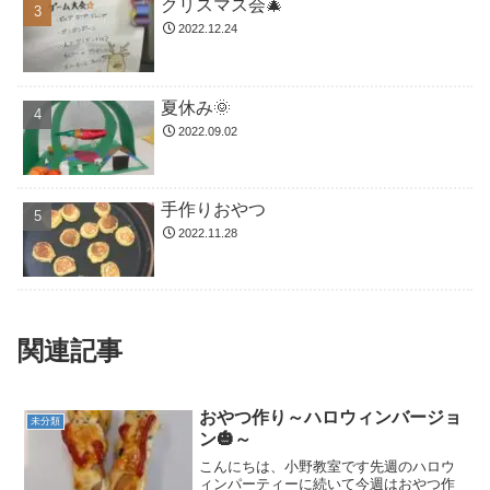
クリスマス会🎄
2022.12.24
夏休み🌞
2022.09.02
手作りおやつ
2022.11.28
関連記事
おやつ作り～ハロウィンバージョ
未分類
ン🎃～
こんにちは、小野教室です先週のハロウ
ィンパーティーに続いて今週はおやつ作